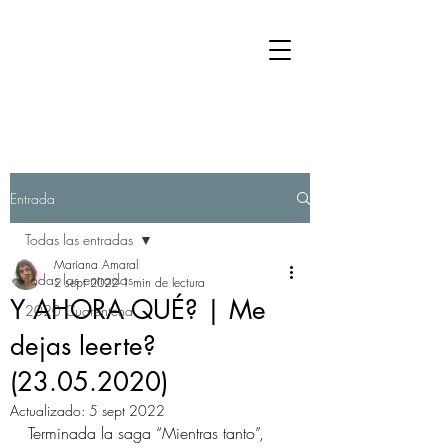
Entrada
Todas las entradas
Mariana Amaral
Todas las entradas
2 sept 2022
1 min de lectura
Y AHORA QUÉ? | Me
2020 Cuarentena
dejas leerte?
(23.05.2020)
Actualizado:
5 sept 2022
Terminada la saga “Mientras tanto”, 