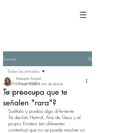
Entrada
Todas las entradas
Mariana Amaral
Todas las entradas
10 sept 2022
3 min de lectura
Te preocupa que te
2020 Cuarentena
señalen "rara"?
Suéltalo y prueba algo di-fe-ren-te
Ya decían Hamid, Arie de Geus y el 
propio Einstein (en diferentes 
contextos) que no se puede resolver un 