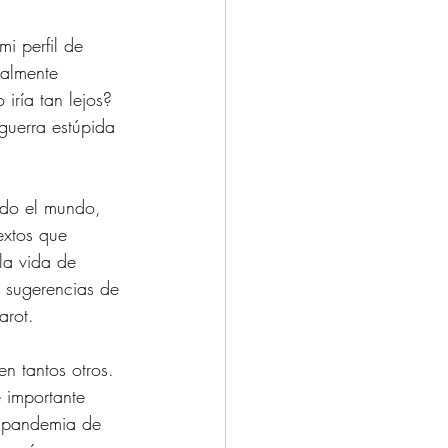
i perfil de 
talmente 
iría tan lejos? 
 guerra estúpida 
odo el mundo, 
extos que 
 la vida de 
 sugerencias de 
rot. 
n tantos otros. 
 importante 
a pandemia de 