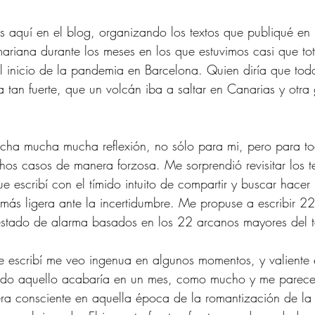
s aquí en el blog, organizando los textos que publiqué en m
ariana durante los meses en los que estuvimos casi que to
l inicio de la pandemia en Barcelona. Quien diría que todo 
a tan fuerte, que un volcán iba a saltar en Canarias y otra
cha mucha mucha reflexión, no sólo para mi, pero para t
chos casos de manera forzosa. Me sorprendió revisitar los t
ue escribí con el tímido intuito de compartir y buscar hacer
ás ligera ante la incertidumbre. Me propuse a escribir 22
stado de alarma basados en los 22 arcanos mayores del ta
que escribí me veo ingenua en algunos momentos, y valiente e
 todo aquello acabaría en un mes, como mucho y me parece
ra consciente en aquella época de la romantización de l