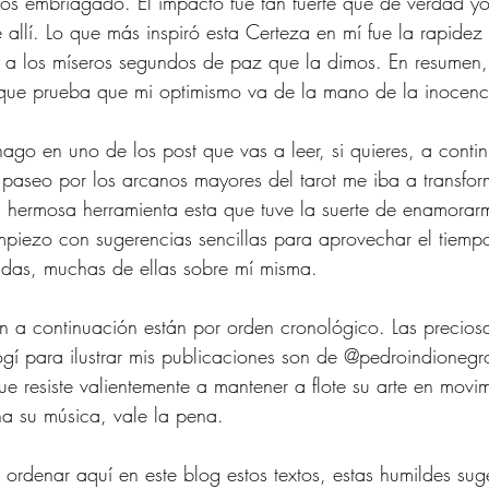
os embriagado. El impacto fue tan fuerte que de verdad yo
 allí. Lo que más inspiró esta Certeza en mí fue la rapidez
a los míseros segundos de paz que la dimos. En resumen, 
 que prueba que mi optimismo va de la mano de la inocenc
hago en uno de los post que vas a leer, si quieres, a conti
aseo por los arcanos mayores del tarot me iba a transform
 hermosa herramienta esta que tuve la suerte de enamorar
mpiezo con sugerencias sencillas para aprovechar el tiempo
ndas, muchas de ellas sobre mí misma. 
n a continuación están por orden cronológico. Las preciosas
gí para ilustrar mis publicaciones son de @pedroindionegro,
ue resiste valientemente a mantener a flote su arte en movi
a su música, vale la pena. 
ordenar aquí en este blog estos textos, estas humildes su