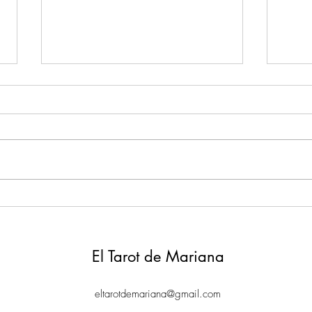
MIENTRAS TANTO | Una
TIP #
serie de tips para afrontar el
"cos
aburrimiento. (O no!)
teng
(15.03.2020)
El Tarot de Mariana
eltarotdemariana@gmail.com