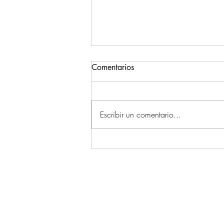
Comentarios
Escribir un comentario...
EL PARÓN | Que la pausa
sea bienvenida. (15.03.2020)