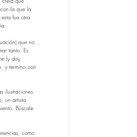
 creía que 
 con la que la 
esta fue otra 
ia. 
nuación) que no 
ar tanto. Es 
me (y doy 
, y termino con 
 ilustraciones 
 un artista 
miento. Búscale 
gerencias, como 