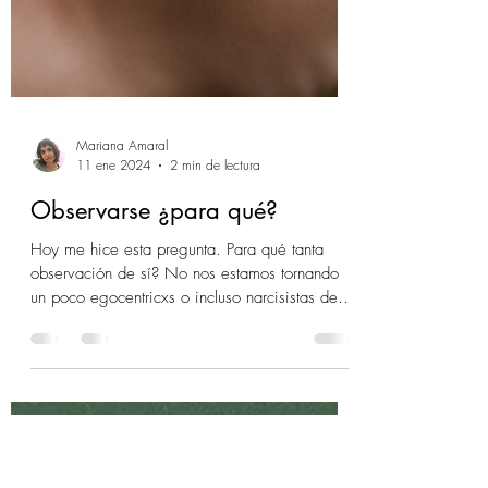
Mariana Amaral
11 ene 2024
2 min de lectura
Observarse ¿para qué?
Hoy me hice esta pregunta. Para qué tanta
observación de sí? No nos estamos tornando
un poco egocentricxs o incluso narcisistas de
tanto poner el foco en sí mismes? No sé de
qué lugar interno viene la pregunta en mí pero
creo que es mi Censora la que no quiere que
la investigue. Pero pienso: si Vivir la Vida no