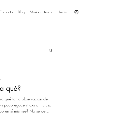
Contacto
Blog
Mariana Amaral
Inicio
ra
ra qué?
n poco egocentricxs o incluso
foco en sí mismes? No sé de