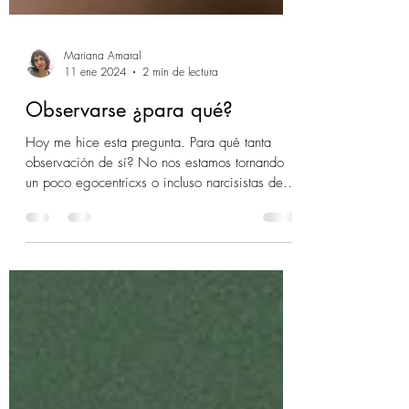
Mariana Amaral
11 ene 2024
2 min de lectura
Observarse ¿para qué?
Hoy me hice esta pregunta. Para qué tanta
observación de sí? No nos estamos tornando
un poco egocentricxs o incluso narcisistas de
tanto poner el foco en sí mismes? No sé de
qué lugar interno viene la pregunta en mí pero
creo que es mi Censora la que no quiere que
la investigue. Pero pienso: si Vivir la Vida no
es observarse en ella, entonces ¿cómo
podemos aprender lo que hay que aprender,
mejorar lo que hay que mejorar? Además creo
que hay distintos tipos de observación: